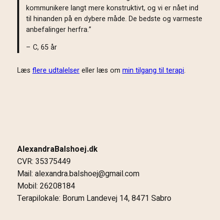
kommunikere langt mere konstruktivt, og vi er nået ind
til hinanden på en dybere måde. De bedste og varmeste
anbefalinger herfra.”
– C, 65 år
Læs
flere udtalelser
eller læs om
min tilgang til terapi
.
AlexandraBalshoej.dk
CVR: 35375449
Mail: alexandra.balshoej@gmail.com
Mobil: 26208184
Terapilokale: Borum Landevej 14, 8471 Sabro