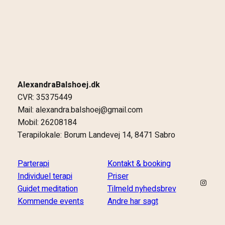
AlexandraBalshoej.dk
CVR: 35375449
Mail: alexandra.balshoej@gmail.com
Mobil: 26208184
Terapilokale: Borum Landevej 14, 8471 Sabro
Parterapi
Kontakt & booking
Individuel terapi
Priser
Instag
Guidet meditation
Tilmeld nyhedsbrev
Kommende events
Andre har sagt